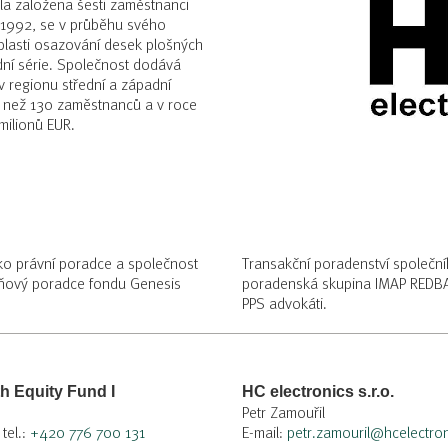
yla založena šesti zaměstnanci
 1992, se v průběhu svého
blasti osazování desek plošných
dní série. Společnost dodává
v regionu střední a západní
e než 130 zaměstnanců a v roce
milionů EUR.
ako právní poradce a společnost
Transakční poradenství společní
daňový poradce fondu Genesis
poradenská skupina IMAP REDBAE
PPS advokáti.
h Equity Fund I
HC electronics s.r.o.
Petr Zamouřil
 tel.:
+420 776 700 131
E-mail:
petr.zamouril@hcelectron