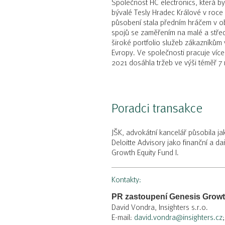
Společnost HC electronics, která b
bývalé Tesly Hradec Králové v roce
působení stala předním hráčem v o
spojů se zaměřením na malé a stře
široké portfolio služeb zákazníkům 
Evropy. Ve společnosti pracuje víc
2021 dosáhla tržeb ve výši téměř 7 
Poradci transakce
JŠK, advokátní kancelář působila j
Deloitte Advisory jako finanční a 
Growth Equity Fund I.
Kontakty:
PR zastoupení Genesis Growt
David Vondra, Insighters s.r.o.
E-mail:
david.vondra@insighters.cz
;