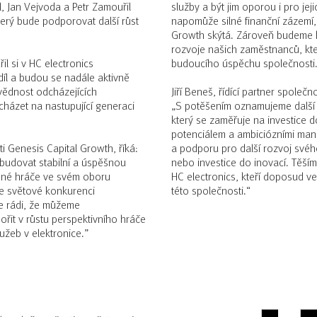
, Jan Vejvoda a Petr Zamouřil
služby a být jim oporou i pro jej
který bude podporovat další růst
napomůže silné finanční zázemí, 
Growth skýtá. Zároveň budeme k
rozvoje našich zaměstnanců, kte
l si v HC electronics
budoucího úspěchu společnosti
íl a budou se nadále aktivně
ovědnost odcházejících
Jiří Beneš, řídící partner společ
házet na nastupující generaci
„S potěšením oznamujeme další i
který se zaměřuje na investice 
potenciálem a ambiciózními manaž
i Genesis Capital Growth, říká:
a podporu pro další rozvoj svéh
ybudovat stabilní a úspěšnou
nebo investice do inovací. Těší
amné hráče ve svém oboru
HC electronics, kteří doposud ve
ve světové konkurenci
této společnosti.“
e rádi, že můžeme
řit v růstu perspektivního hráče
užeb v elektronice.”