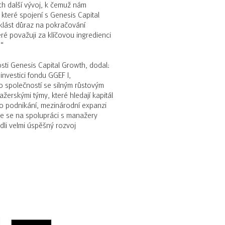
ich další vývoj, k čemuž nám
které spojení s Genesis Capital
lást důraz na pokračování
ré považuji za klíčovou ingredienci
.“
nosti Genesis Capital Growth, dodal:
nvestici fondu GGEF I,
do společností se silným růstovým
erskými týmy, které hledají kapitál
o podnikání, mezinárodní expanzi
me se na spolupráci s manažery
dli velmi úspěšný rozvoj