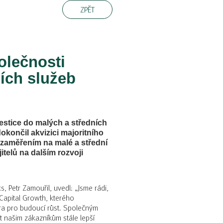
ZPĚT
olečnosti
ích služeb
vestice do malých a středních
končil akvizici majoritního
e zaměřením na malé a střední
itelů na dalším rozvoji
s, Petr Zamouřil, uvedl: „Jsme rádi,
 Capital Growth, kterého
ra pro budoucí růst. Společným
 našim zákazníkům stále lepší