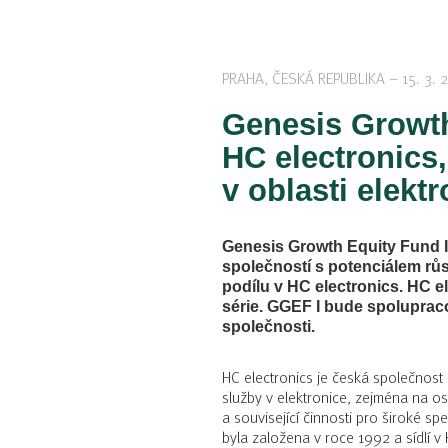
PRAHA, ČESKÁ REPUBLIKA – 15. 3. 
Genesis Growth
HC electronics
v oblasti elekt
Genesis Growth Equity Fund I 
společností s potenciálem rů
podílu v HC electronics. HC e
série. GGEF I bude spolupracov
společnosti.
HC electronics je česká společnost s
služby v elektronice, zejména na o
a související činnosti pro široké s
byla založena v roce 1992 a sídlí v