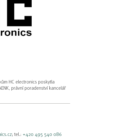
kům HC electronics poskytla
NK, právní poradenství kancelář
ics.cz
; tel.:
+420 495 540 086