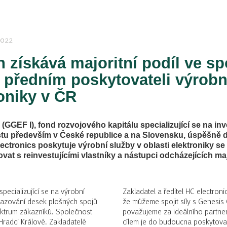
2022
 získává majoritní podíl ve sp
, předním poskytovateli výrobn
roniky v ČR
(GGEF I), fond rozvojového kapitálu specializující se na in
stu především v České republice a na Slovensku, úspěšně do
lectronics poskytuje výrobní služby v oblasti elektroniky s
at s reinvestujícími vlastníky a nástupci odcházejících maj
pecializující se na výrobní
Zakladatel a ředitel HC electronic
sazování desek plošných spojů
že můžeme spojit síly s Genesis
pektrum zákazníků. Společnost
považujeme za ideálního partne
 Hradci Králové. Zakladatelé
cílem je do budoucna poskytovat