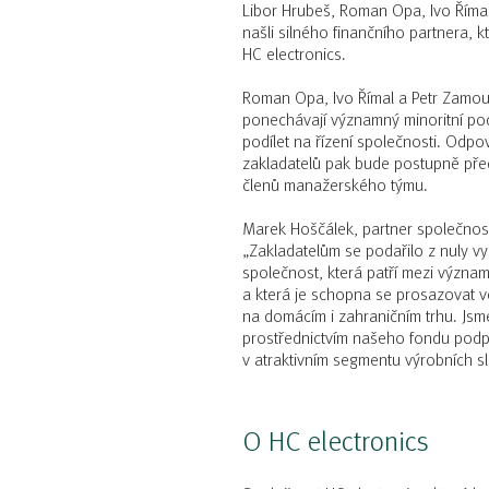
Libor Hrubeš, Roman Opa, Ivo Římal
našli silného finančního partnera, 
HC electronics.
Roman Opa, Ivo Římal a Petr Zamouři
ponechávají významný minoritní pod
podílet na řízení společnosti. Odp
zakladatelů pak bude postupně přec
členů manažerského týmu.
Marek Hoščálek, partner společnost
„Zakladatelům se podařilo z nuly v
společnost, která patří mezi význ
a která je schopna se prosazovat 
na domácím i zahraničním trhu. Jsm
prostřednictvím našeho fondu podpo
v atraktivním segmentu výrobních sl
O HC electronics