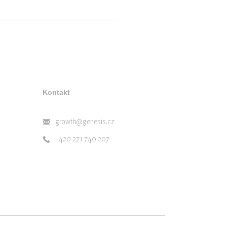
Kontakt
growth@genesis.cz
+420 271 740 207