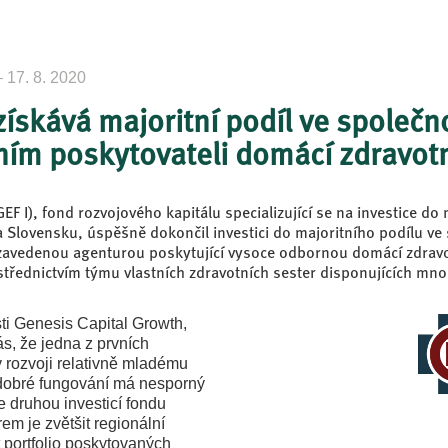
7. 8. 2020
ískává majoritní podíl ve společ
ím poskytovateli domácí zdravotn
F I), fond rozvojového kapitálu specializující se na investice do
a Slovensku, úspěšně dokončil investici do majoritního podílu v
 zavedenou agenturou poskytující vysoce odbornou domácí zdravo
třednictvím týmu vlastních zdravotních sester disponujících mno
ti Genesis Capital Growth,
nás, že jedna z prvních
 rozvoji relativně mladému
 dobré fungování má nesporný
 druhou investicí fondu
m je zvětšit regionální
t portfolio poskytovaných