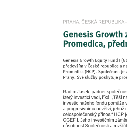
PRAHA, ČESKÁ REPUBLIKA – 1
Genesis Growth z
Promedica, předn
Genesis Growth Equity Fund I (GGE
především v České republice a n
Promedica (HCP). Společnost je
Prahy. Své služby poskytuje pros
Radim Jasek, partner společnos
který investici vedl, říká: „Těší 
investic našeho fondu pomůže v
a progresivnímu odvětví, jehož
celospolečenský přínos.“ HCP je
GGEF I. Jeho investičním záměre
působnost Společnosti a rozšíři