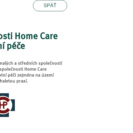
SPÄŤ
nosti Home Care
í péče
 malých a středních společností
e společnosti Home Care
tní péči zejména na území
haletou praxí.