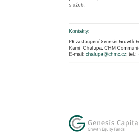
služeb.
Kontakty:
PR zastoupení Genesis Growth Eq
Kamil Chalupa, CHM Communic
E-mail:
chalupa@chmc.cz
; tel.: